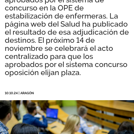
concurso en la OPE de
Área privada
Empleo
estabilización de enfermeras. La
Documentos
página web del Salud ha publicado
Únete
el resultado de esa adjudicación de
Publicaciones
destinos. El próximo 14 de
noviembre se celebrará el acto
Vídeos
centralizado para que los
aprobados por el sistema concurso
oposición elijan plaza.
10.10.24
|
ARAGÓN