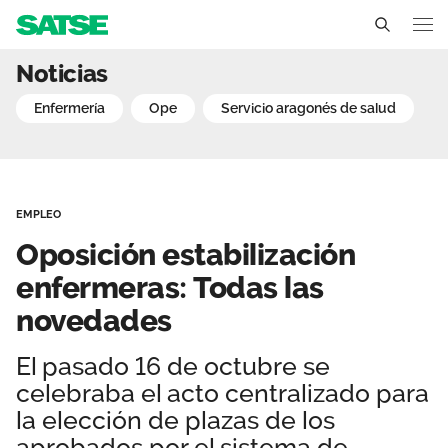
Oposición estabilización
Noticias
Aragón
enfermería
ope
servicio aragonés de salud
Conócenos
Un sindicato profesional e independiente
Nuestro trabajo
EMPLEO
Delegados Sindicales
Ámbitos de negociación
Qué ofrecemos
Oposición estabilización
Estructura organizativa
Secciones sindicales
enfermeras: Todas las
Actualidad
novedades
Transparencia
Servicios
Temas
Contáctanos
El pasado 16 de octubre se
Ventajas
Noticias
celebraba el acto centralizado para
la elección de plazas de los
Sala de prensa
aprobados por el sistema de