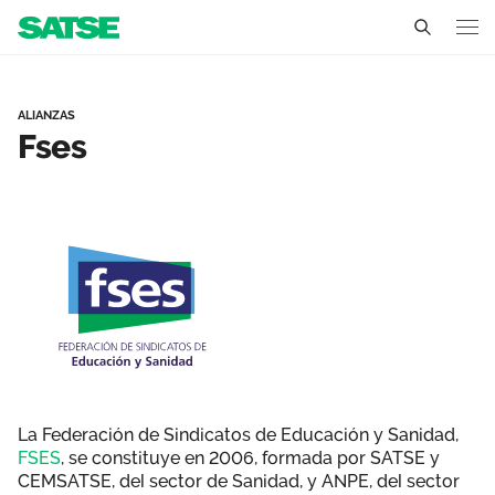
Fses - Aragón
Aragón
ALIANZAS
Fses
Conócenos
Un sindicato profesional e independiente
Nuestro trabajo
Delegados Sindicales
Ámbitos de negociación
Qué ofrecemos
Estructura organizativa
Secciones sindicales
Actualidad
Transparencia
Servicios
Temas
Contáctanos
Ventajas
Noticias
La Federación de Sindicatos de Educación y Sanidad,
FSES
, se constituye en 2006, formada por SATSE y
Sala de prensa
CEMSATSE, del sector de Sanidad, y ANPE, del sector