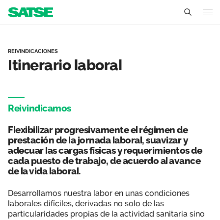
Itinerario laboral - Aragó
Aragón
REIVINDICACIONES
Itinerario laboral
Conócenos
Un sindicato profesional e independiente
Nuestro trabajo
Reivindicamos
Delegados Sindicales
Ámbitos de negociación
Qué ofrecemos
Flexibilizar progresivamente el régimen de
Estructura organizativa
Secciones sindicales
prestación de la jornada laboral, suavizar y
Actualidad
adecuar las cargas físicas y requerimientos de
Transparencia
cada puesto de trabajo, de acuerdo al avance
Servicios
Temas
Contáctanos
de la vida laboral.
Ventajas
Noticias
Desarrollamos nuestra labor en unas condiciones
laborales difíciles, derivadas no solo de las
Sala de prensa
particularidades propias de la actividad sanitaria sino