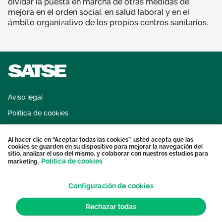
olvidar la puesta en marcha de otras medidas de
mejora en el orden social, en salud laboral y en el
ámbito organizativo de los propios centros sanitarios.
Aviso legal
Política de cookies
Sistema interno de información
Al hacer clic en “Aceptar todas las cookies”, usted acepta que las
Protección datos personales
cookies se guarden en su dispositivo para mejorar la navegación del
sitio, analizar el uso del mismo, y colaborar con nuestros estudios para
Contacto
Política de cookies
marketing.
Configuración de cookies
Rechazar todas