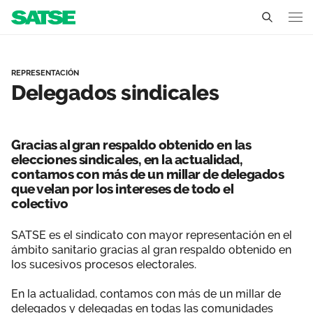
Delegados Sindicales - 
Aragón
REPRESENTACIÓN
Delegados sindicales
Conócenos
Un sindicato profesional e independiente
Nuestro trabajo
Gracias al gran respaldo obtenido en las
Delegados Sindicales
elecciones sindicales, en la actualidad,
Ámbitos de negociación
Qué ofrecemos
contamos con más de un millar de delegados
Estructura organizativa
que velan por los intereses de todo el
Secciones sindicales
Actualidad
colectivo
Transparencia
Servicios
Temas
SATSE es el sindicato con mayor representación en el
Contáctanos
ámbito sanitario gracias al gran respaldo obtenido en
Ventajas
los sucesivos procesos electorales.
Noticias
En la actualidad, contamos con más de un millar de
Sala de prensa
delegados y delegadas en todas las comunidades