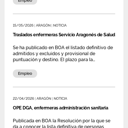
Empleo
Área privada
Empleo
Documentos
Únete
15/05/2026
|
ARAGÓN
|
NOTICIA
Publicaciones
Traslados enfermeras Servicio Aragonés de Salud
Vídeos
Se ha publicado en BOA el listado definitivo de
admitidos y excluidos y provisional de
puntuación y destino. El plazo para la
reclamación finaliza el 29 de mayo.
Empleo
22/04/2026
|
ARAGÓN
|
NOTICIA
OPE DGA, enfermeras administración sanitaria
Publicada en BOA la Resolución por la que se
da a conocer la lista definitiva de personas