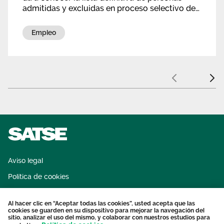
admitidas y excluidas en proceso selectivo de
la DGA, categoría enfermeras de administración
sanitaria. Además se establece la fecha del
Empleo
primer ejercicio será el 4 de diciembre.
Anterior
Sigui
Aviso legal
Política de cookies
Sistema interno de información
Al hacer clic en “Aceptar todas las cookies”, usted acepta que las
Protección datos personales
cookies se guarden en su dispositivo para mejorar la navegación del
sitio, analizar el uso del mismo, y colaborar con nuestros estudios para