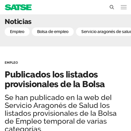
Publicados los listados p
Noticias
Aragón
empleo
bolsa de empleo
servicio aragonés de salu
Conócenos
Un sindicato profesional e independiente
Nuestro trabajo
EMPLEO
Delegados Sindicales
Ámbitos de negociación
Qué ofrecemos
Publicados los listados
Estructura organizativa
Secciones sindicales
provisionales de la Bolsa
Actualidad
Transparencia
Servicios
Se han publicado en la web del
Temas
Contáctanos
Servicio Aragonés de Salud los
Ventajas
Noticias
listados provisionales de la Bolsa
de Empleo temporal de varias
Sala de prensa
categorías.