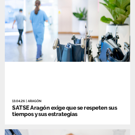
Área privada
Empleo
Documentos
Únete
Publicaciones
Vídeos
13.04.26
|
ARAGÓN
SATSE Aragón exige que se respeten sus
tiempos y sus estrategias