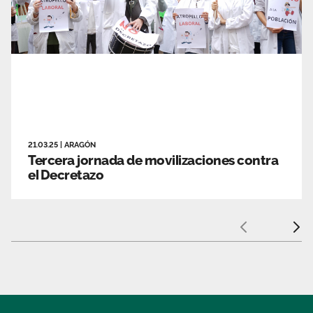
21.03.25
|
ARAGÓN
Tercera jornada de movilizaciones contra
el Decretazo
Anterior
Sigui