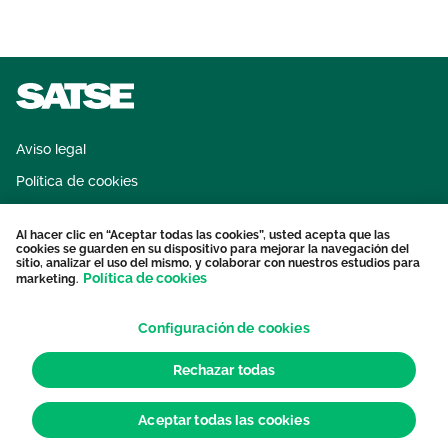
Aviso legal
Política de cookies
Sistema interno de información
Al hacer clic en “Aceptar todas las cookies”, usted acepta que las
Protección datos personales
cookies se guarden en su dispositivo para mejorar la navegación del
sitio, analizar el uso del mismo, y colaborar con nuestros estudios para
Contacto
Política de cookies
marketing.
Configuración de cookies
Rechazar todas
Aceptar todas las cookies
© 2026 Sindicato de Enfermería. Todos los derechos reservados.