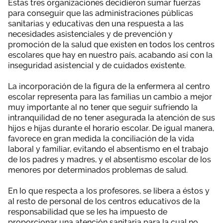
Estas tres organizaciones decidieron sumar fuerzas
Área privada
Empleo
para conseguir que las administraciones públicas
sanitarias y educativas den una respuesta a las
necesidades asistenciales y de prevención y
Documentos
Únete
promoción de la salud que existen en todos los centros
escolares que hay en nuestro país, acabando así con la
Publicaciones
inseguridad asistencial y de cuidados existente.
Vídeos
La incorporación de la figura de la enfermera al centro
escolar representa para las familias un cambio a mejor
muy importante al no tener que seguir sufriendo la
intranquilidad de no tener asegurada la atención de sus
hijos e hijas durante el horario escolar. De igual manera,
favorece en gran medida la conciliación de la vida
laboral y familiar, evitando el absentismo en el trabajo
de los padres y madres, y el absentismo escolar de los
menores por determinados problemas de salud.
En lo que respecta a los profesores, se libera a éstos y
al resto de personal de los centros educativos de la
responsabilidad que se les ha impuesto de
proporcionar una atención sanitaria para la cual no