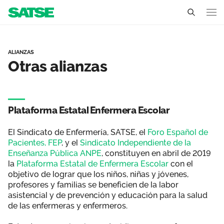
Otras alianzas - Aragón
Aragón
ALIANZAS
Otras alianzas
Conócenos
Un sindicato profesional e independiente
Nuestro trabajo
Plataforma Estatal Enfermera Escolar
Delegados Sindicales
Ámbitos de negociación
Qué ofrecemos
El Sindicato de Enfermería, SATSE, el
Foro Español de
Estructura organizativa
Secciones sindicales
Actualidad
Pacientes, FEP
, y el
Sindicato Independiente de la
Enseñanza Pública ANPE
, constituyen en abril de 2019
Transparencia
Servicios
la
Plataforma Estatal de Enfermera Escolar
con el
Temas
Contáctanos
objetivo de lograr que los niños, niñas y jóvenes,
profesores y familias se beneficien de la labor
Ventajas
Noticias
asistencial y de prevención y educación para la salud
de las enfermeras y enfermeros.
Sala de prensa