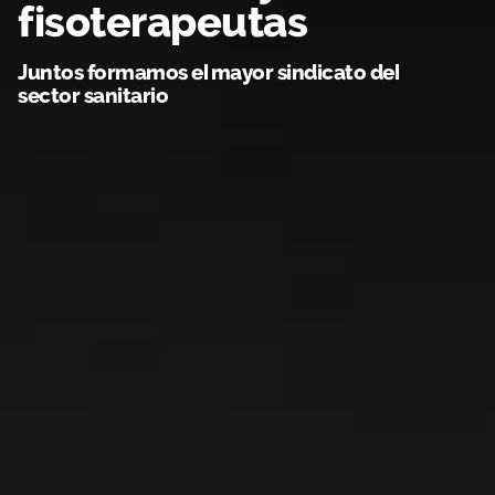
fisoterapeutas
Área privada
Empleo
Juntos formamos el mayor sindicato del
Documentos
Únete
sector sanitario
Publicaciones
Vídeos