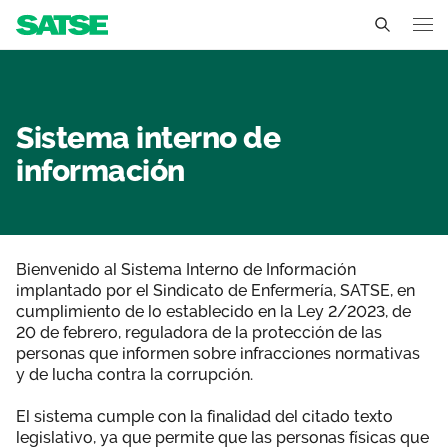
Sistema interno de infor
Aragón
Conócenos
Sistema interno de
información
Un sindicato profesional e independiente
Nuestro trabajo
Delegados Sindicales
Ámbitos de negociación
Qué ofrecemos
Estructura organizativa
Bienvenido al Sistema Interno de Información
Secciones sindicales
Actualidad
implantado por el Sindicato de Enfermería, SATSE, en
cumplimiento de lo establecido en la Ley 2/2023, de
Transparencia
Servicios
20 de febrero, reguladora de la protección de las
Temas
Contáctanos
personas que informen sobre infracciones normativas
Ventajas
y de lucha contra la corrupción.
Noticias
El sistema cumple con la finalidad del citado texto
Sala de prensa
legislativo, ya que permite que las personas físicas que