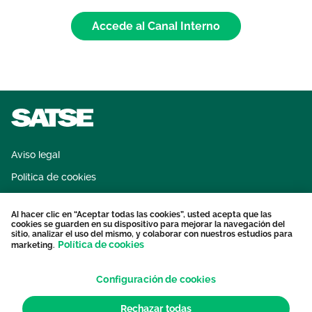
Accede al Canal Interno
Aviso legal
Política de cookies
Sistema interno de información
Al hacer clic en “Aceptar todas las cookies”, usted acepta que las
Protección datos personales
cookies se guarden en su dispositivo para mejorar la navegación del
sitio, analizar el uso del mismo, y colaborar con nuestros estudios para
Contacto
Política de cookies
marketing.
Configuración de cookies
Rechazar todas