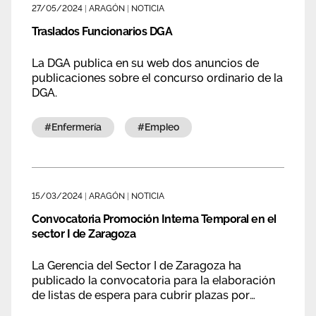
27/05/2024
|
ARAGÓN
|
NOTICIA
Área privada
Empleo
Traslados Funcionarios DGA
Documentos
Únete
La DGA publica en su web dos anuncios de
publicaciones sobre el concurso ordinario de la
Publicaciones
DGA.
Vídeos
#enfermería
#empleo
15/03/2024
|
ARAGÓN
|
NOTICIA
Convocatoria Promoción Interna Temporal en el
sector I de Zaragoza
La Gerencia del Sector I de Zaragoza ha
publicado la convocatoria para la elaboración
de listas de espera para cubrir plazas por
promoción interna temporal.