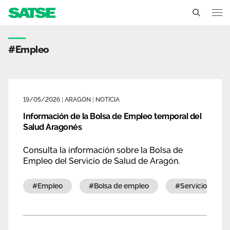
Etiqueta - Aragón
Aragón
#empleo
Conócenos
Un sindicato profesional e independiente
Nuestro trabajo
19/05/2026
|
ARAGÓN
|
NOTICIA
Delegados Sindicales
Información de la Bolsa de Empleo temporal del
Ámbitos de negociación
Qué ofrecemos
Salud Aragonés
Estructura organizativa
Secciones sindicales
Actualidad
Consulta la información sobre la Bolsa de
Transparencia
Empleo del Servicio de Salud de Aragón.
Servicios
Temas
Contáctanos
#empleo
#bolsa de empleo
#servicio arag
Ventajas
Noticias
Sala de prensa