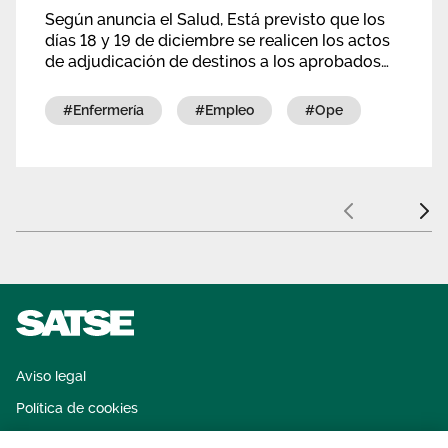
Según anuncia el Salud, Está previsto que los
días 18 y 19 de diciembre se realicen los actos
de adjudicación de destinos a los aprobados
definitivos del proceso selectivo de enfermeras,
Ope convocada en 2021.
#enfermería
#empleo
#ope
Anterior
Sigui
Aviso legal
Política de cookies
Sistema interno de información