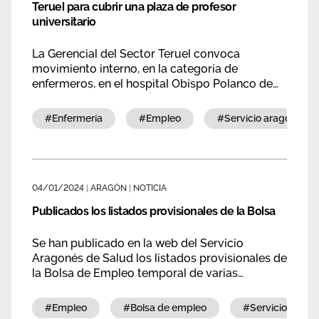
Teruel para cubrir una plaza de profesor
universitario
La Gerencial del Sector Teruel convoca
movimiento interno, en la categoría de
enfermeros, en el hospital Obispo Polanco de
una plaza de profesor en la Escuela
Universitaria de Enfermería, adscrita a la
#enfermería
#empleo
#servicio aragonés d
Universidad de Zaragoza.
04/01/2024
|
ARAGÓN
|
NOTICIA
Publicados los listados provisionales de la Bolsa
Se han publicado en la web del Servicio
Aragonés de Salud los listados provisionales de
la Bolsa de Empleo temporal de varias
categorías.
#empleo
#bolsa de empleo
#servicio arag