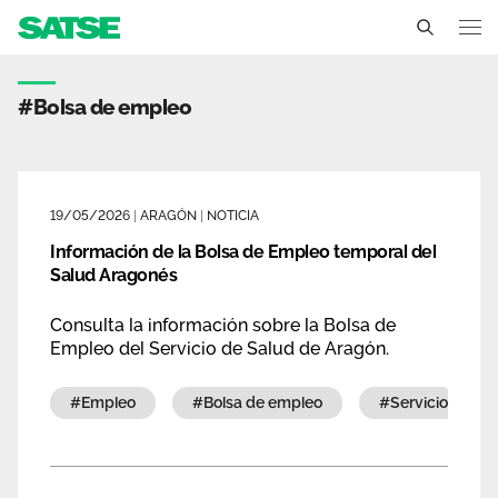
Etiqueta - Aragón
Aragón
#bolsa de empleo
Conócenos
Un sindicato profesional e independiente
Nuestro trabajo
19/05/2026
|
ARAGÓN
|
NOTICIA
Delegados Sindicales
Información de la Bolsa de Empleo temporal del
Ámbitos de negociación
Qué ofrecemos
Salud Aragonés
Estructura organizativa
Secciones sindicales
Actualidad
Consulta la información sobre la Bolsa de
Transparencia
Empleo del Servicio de Salud de Aragón.
Servicios
Temas
Contáctanos
#empleo
#bolsa de empleo
#servicio arag
Ventajas
Noticias
Sala de prensa