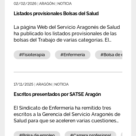
02/02/2026
|
ARAGÓN
|
NOTICIA
Área privada
Empleo
Listados provisionales Bolsas del Salud
Documentos
Únete
La página Web del Servicio Aragonés de Salud
ha publicado los listados provisionales de las
Publicaciones
bolsas del Trabajo de varias categorías. El
plazo para la presentación de reclamaciones a
Vídeos
estos listados provisionales comienza el día 3
#fisioterapia
#enfermería
#bolsa de empleo
de febrero de 2026 y finaliza el día 16 de
febrero de 2026, ambos inclusive.
17/11/2025
|
ARAGÓN
|
NOTICIA
Escritos presentados por SATSE Aragón
El Sindicato de Enfermería ha remitido tres
escritos a la Gerencia del Servicio Aragonés de
Salud para que se aceleren varias cuestiones
que afectan a enfermeras y fisioterapeutas.
#bolsa de empleo
#carrera profesional
#g