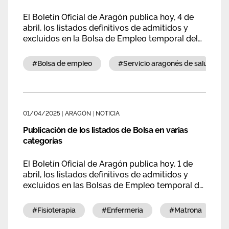
El Boletín Oficial de Aragón publica hoy, 4 de
abril, los listados definitivos de admitidos y
excluidos en la Bolsa de Empleo temporal del
Salud y los provisionales de méritos de
enfermeras de Salud Mental.
#bolsa de empleo
#servicio aragonés de salud
01/04/2025
|
ARAGÓN
|
NOTICIA
Publicación de los listados de Bolsa en varias
categorías
El Boletín Oficial de Aragón publica hoy, 1 de
abril, los listados definitivos de admitidos y
excluidos en las Bolsas de Empleo temporal del
Salud y los provisionales de méritos en varias
categorías.
#fisioterapia
#enfermería
#matrona