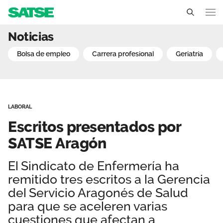
Escritos presentados po
Noticias
Aragón
bolsa de empleo
carrera profesional
geriatría
Conócenos
Un sindicato profesional e independiente
Nuestro trabajo
LABORAL
Delegados Sindicales
Ámbitos de negociación
Qué ofrecemos
Escritos presentados por
Estructura organizativa
Secciones sindicales
SATSE Aragón
Actualidad
Transparencia
Servicios
El Sindicato de Enfermería ha
Temas
Contáctanos
remitido tres escritos a la Gerencia
Ventajas
Noticias
del Servicio Aragonés de Salud
para que se aceleren varias
Sala de prensa
cuestiones que afectan a