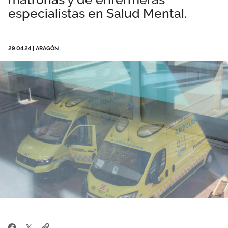
especialistas en Salud Mental.
Área privada
Empleo
Documentos
Únete
29.04.24
|
ARAGÓN
Publicaciones
Vídeos