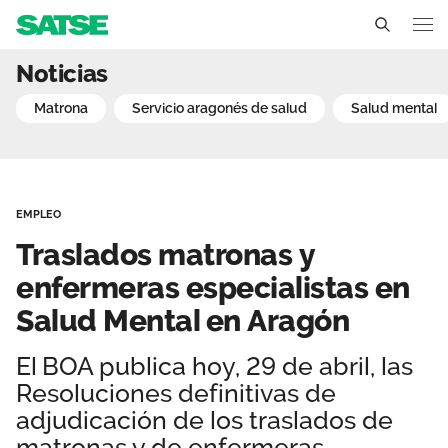
Traslados matronas y enf
Noticias
Aragón
matrona
servicio aragonés de salud
salud mental
Conócenos
Un sindicato profesional e independiente
Nuestro trabajo
EMPLEO
Delegados Sindicales
Ámbitos de negociación
Qué ofrecemos
Traslados matronas y
Estructura organizativa
Secciones sindicales
enfermeras especialistas en
Actualidad
Salud Mental en Aragón
Transparencia
Servicios
Temas
Contáctanos
El BOA publica hoy, 29 de abril, las
Ventajas
Noticias
Resoluciones definitivas de
adjudicación de los traslados de
Sala de prensa
matronas y de enfermeras