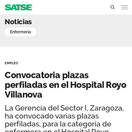
Convocatoria plazas perfi
Noticias
Aragón
enfermería
Conócenos
Un sindicato profesional e independiente
Nuestro trabajo
EMPLEO
Delegados Sindicales
Ámbitos de negociación
Qué ofrecemos
Convocatoria plazas
Estructura organizativa
Secciones sindicales
perfiladas en el Hospital Royo
Actualidad
Villanova
Transparencia
Servicios
Temas
Contáctanos
La Gerencia del Sector I, Zaragoza,
Ventajas
Noticias
ha convocado varias plazas
perfiladas, para la categoría de
Sala de prensa
enfermera en el Hospital Royo