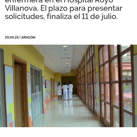
Villanova. El plazo para presentar
Área privada
Empleo
solicitudes, finaliza el 11 de julio.
Documentos
Únete
Publicaciones
25.06.25
|
ARAGÓN
Vídeos