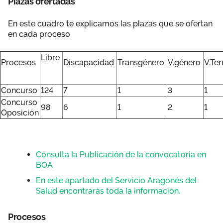
Plazas ofertadas
En este cuadro te explicamos las plazas que se ofertan
en cada proceso
Libre
Procesos
Discapacidad
Transgénero
V.género
V.Te
Concurso
124
7
1
3
1
Concurso
98
6
1
2
1
Oposición
Consulta la Publicación de la convocatoria en
BOA
En este apartado del Servicio Aragonés del
Salud encontrarás toda la información.
Procesos