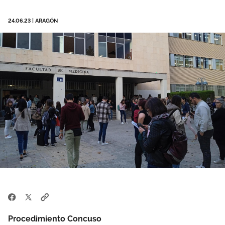
Área privada
Empleo
24.06.23
|
ARAGÓN
Documentos
Únete
Publicaciones
Vídeos
Procedimiento Concuso