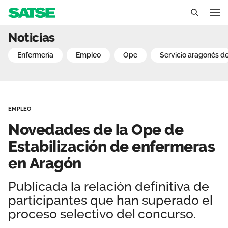
Novedades de la Ope de 
Noticias
Aragón
enfermería
empleo
ope
servicio aragonés d
Conócenos
Un sindicato profesional e independiente
Nuestro trabajo
EMPLEO
Delegados Sindicales
Ámbitos de negociación
Qué ofrecemos
Novedades de la Ope de
Estructura organizativa
Secciones sindicales
Estabilización de enfermeras
Actualidad
en Aragón
Transparencia
Servicios
Temas
Contáctanos
Publicada la relación definitiva de
Ventajas
Noticias
participantes que han superado el
proceso selectivo del concurso.
Sala de prensa