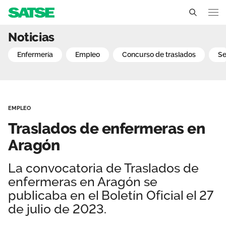
Traslados de enfermeras
Noticias
Aragón
enfermería
empleo
concurso de traslados
s
Conócenos
Un sindicato profesional e independiente
Nuestro trabajo
EMPLEO
Delegados Sindicales
Ámbitos de negociación
Qué ofrecemos
Traslados de enfermeras en
Estructura organizativa
Secciones sindicales
Aragón
Actualidad
Transparencia
Servicios
La convocatoria de Traslados de
Temas
Contáctanos
enfermeras en Aragón se
Ventajas
Noticias
publicaba en el Boletín Oficial el 27
de julio de 2023.
Sala de prensa