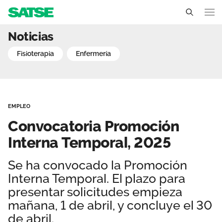
Convocatoria Promoción 
Noticias
Aragón
fisioterapia
enfermería
Conócenos
Un sindicato profesional e independiente
Nuestro trabajo
EMPLEO
Delegados Sindicales
Ámbitos de negociación
Qué ofrecemos
Convocatoria Promoción
Estructura organizativa
Secciones sindicales
Interna Temporal, 2025
Actualidad
Transparencia
Servicios
Se ha convocado la Promoción
Temas
Contáctanos
Interna Temporal. El plazo para
Ventajas
Noticias
presentar solicitudes empieza
mañana, 1 de abril, y concluye el 30
Sala de prensa
de abril.