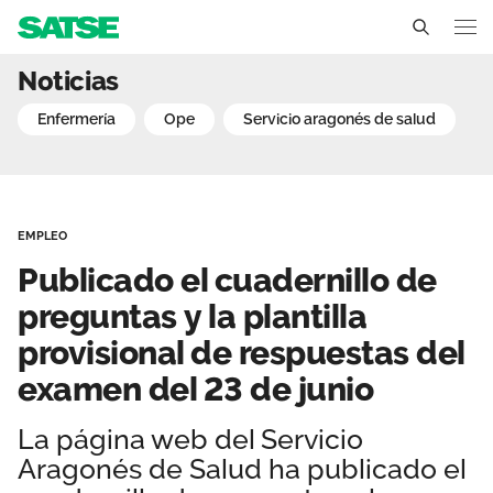
Publicado el cuadernillo 
Noticias
Aragón
enfermería
ope
servicio aragonés de salud
Conócenos
Un sindicato profesional e independiente
Nuestro trabajo
EMPLEO
Delegados Sindicales
Ámbitos de negociación
Qué ofrecemos
Publicado el cuadernillo de
Estructura organizativa
Secciones sindicales
preguntas y la plantilla
Actualidad
provisional de respuestas del
Transparencia
Servicios
Temas
Contáctanos
examen del 23 de junio
Ventajas
Noticias
La página web del Servicio
Aragonés de Salud ha publicado el
Sala de prensa