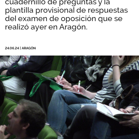
cuadernillo de preguntas y la
Área privada
Empleo
plantilla provisional de respuestas
del examen de oposición que se
Documentos
realizó ayer en Aragón.
Únete
Publicaciones
24.06.24
|
ARAGÓN
Vídeos