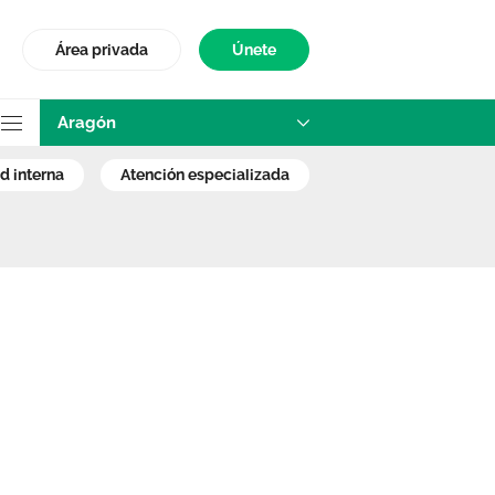
Área privada
Únete
Aragón
s hospitales del 
ad interna
atención especializada