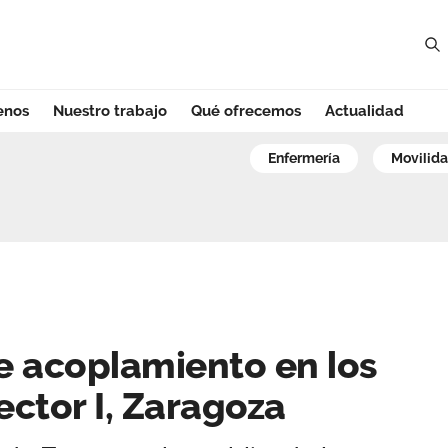
enos
Nuestro trabajo
Qué ofrecemos
Actualidad
coplamiento en lo
enfermería
movilid
e acoplamiento en los
ector I, Zaragoza