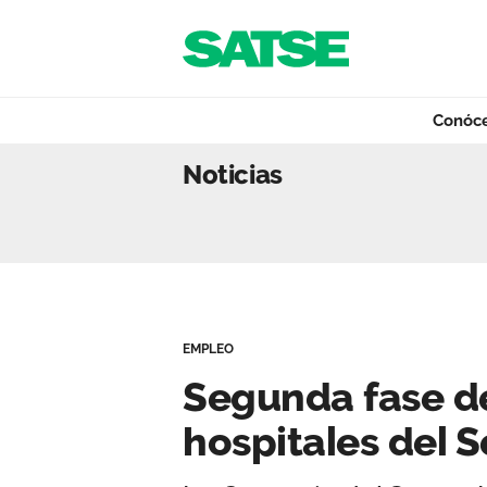
Navegación
Saltar al contenido
Conóc
Segunda fase de a
Noticias
Conócenos
Nuestro trabajo
EMPLEO
Qué ofrecemos
Segunda fase d
hospitales del S
Actualidad