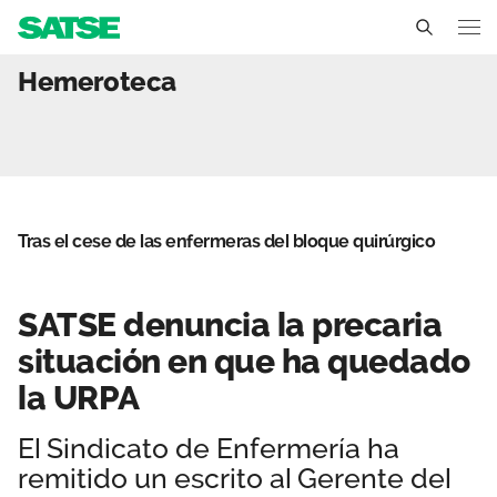
SATSE denuncia la precar
Hemeroteca
Aragón
Conócenos
Un sindicato profesional e independiente
Nuestro trabajo
Tras el cese de las enfermeras del bloque quirúrgico
Delegados Sindicales
Ámbitos de negociación
Qué ofrecemos
Estructura organizativa
Secciones sindicales
Actualidad
SATSE denuncia la precaria
Transparencia
situación en que ha quedado
Servicios
Temas
Contáctanos
la URPA
Ventajas
Noticias
El Sindicato de Enfermería ha
remitido un escrito al Gerente del
Sala de prensa