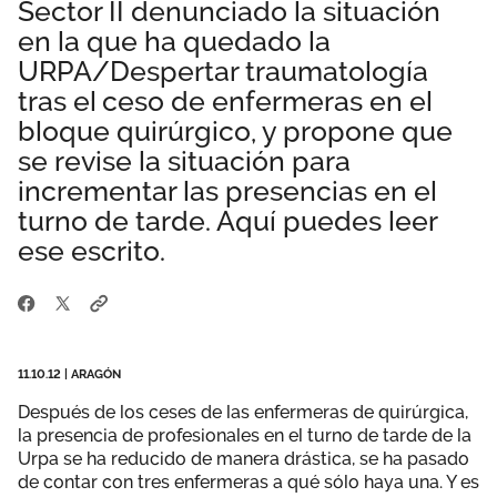
Sector II denunciado la situación
Área privada
Empleo
en la que ha quedado la
URPA/Despertar traumatología
Documentos
Únete
tras el ceso de enfermeras en el
bloque quirúrgico, y propone que
Publicaciones
se revise la situación para
Vídeos
incrementar las presencias en el
turno de tarde. Aquí puedes leer
ese escrito.
11.10.12
|
ARAGÓN
Después de los ceses de las enfermeras de quirúrgica,
la presencia de profesionales en el turno de tarde de la
Urpa se ha reducido de manera drástica, se ha pasado
de contar con tres enfermeras a qué sólo haya una. Y es