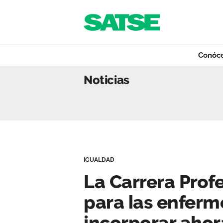
Navegación
Saltar al contenido
Conóc
La Carrera Profes
Noticias
Conócenos
Nuestro trabajo
IGUALDAD
Qué ofrecemos
La Carrera Profe
para las enferm
Actualidad
incorporar ahor