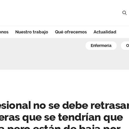
enos
Nuestro trabajo
Qué ofrecemos
Actualidad
ional no se debe 
enfermería
sional no se debe retrasa
eras que se tendrían que
a pero están de baja por