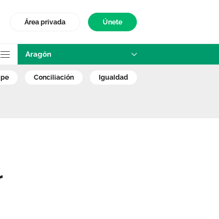
Área privada
Únete
Aragón
retrasar para las
ope
conciliación
igualdad
r