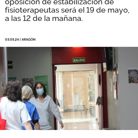
oposición de estabilización de
Área privada
Empleo
fisioterapeutas será el 19 de mayo,
a las 12 de la mañana.
Documentos
Únete
Publicaciones
03.05.24
|
ARAGÓN
Vídeos