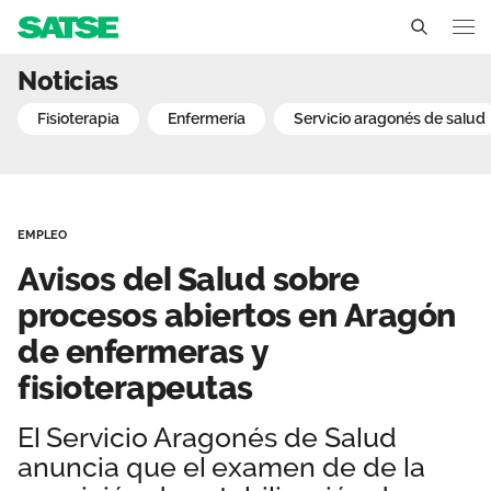
Avisos del Salud sobre p
Noticias
Aragón
fisioterapia
enfermería
servicio aragonés de salud
Conócenos
Un sindicato profesional e independiente
Nuestro trabajo
EMPLEO
Delegados Sindicales
Ámbitos de negociación
Qué ofrecemos
Avisos del Salud sobre
Estructura organizativa
Secciones sindicales
procesos abiertos en Aragón
Actualidad
de enfermeras y
Transparencia
Servicios
Temas
Contáctanos
fisioterapeutas
Ventajas
Noticias
El Servicio Aragonés de Salud
anuncia que el examen de de la
Sala de prensa