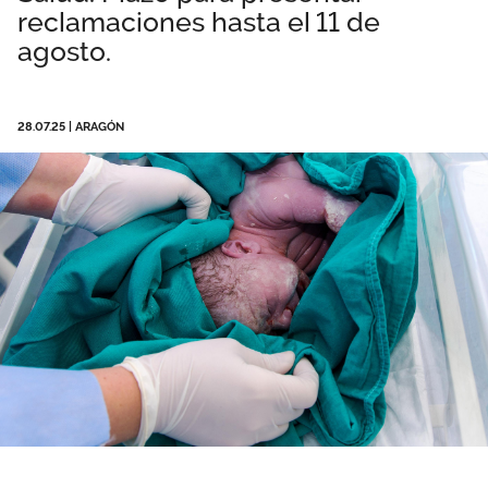
reclamaciones hasta el 11 de
Área privada
Empleo
agosto.
Documentos
Únete
Publicaciones
28.07.25
|
ARAGÓN
Vídeos