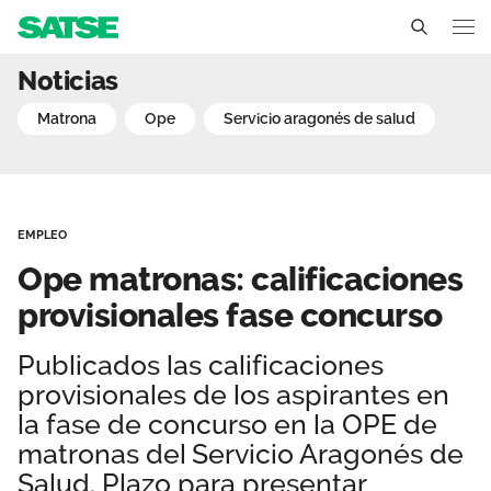
Ope matronas: calificaci
Noticias
Aragón
matrona
ope
servicio aragonés de salud
Conócenos
Un sindicato profesional e independiente
Nuestro trabajo
EMPLEO
Delegados Sindicales
Ámbitos de negociación
Qué ofrecemos
Ope matronas: calificaciones
Estructura organizativa
Secciones sindicales
provisionales fase concurso
Actualidad
Transparencia
Servicios
Publicados las calificaciones
Temas
Contáctanos
provisionales de los aspirantes en
Ventajas
Noticias
la fase de concurso en la OPE de
matronas del Servicio Aragonés de
Sala de prensa
Salud. Plazo para presentar