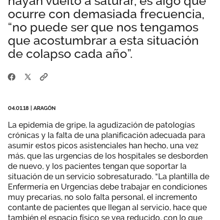
hayan vuelto a saturar, es algo que
Área privada
ocurre con demasiada frecuencia,
Empleo
“no puede ser que nos tengamos
Documentos
que acostumbrar a esta situación
Únete
de colapso cada año”.
Publicaciones
Vídeos
04.01.18
|
ARAGÓN
La epidemia de gripe, la agudización de patologías
crónicas y la falta de una planificación adecuada para
asumir estos picos asistenciales han hecho, una vez
más, que las urgencias de los hospitales se desborden
de nuevo, y los pacientes tengan que soportar la
situación de un servicio sobresaturado. “La plantilla de
Enfermería en Urgencias debe trabajar en condiciones
muy precarias, no solo falta personal, el incremento
contante de pacientes que llegan al servicio, hace que
también el espacio físico se vea reducido, con lo que