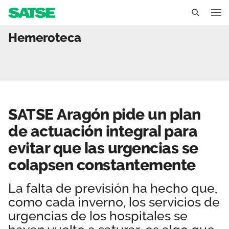
SATSE Aragón pide un pla
Hemeroteca
Aragón
Conócenos
Un sindicato profesional e independiente
Nuestro trabajo
SATSE Aragón pide un plan
Delegados Sindicales
Ámbitos de negociación
Qué ofrecemos
de actuación integral para
Estructura organizativa
Secciones sindicales
evitar que las urgencias se
Actualidad
Transparencia
colapsen constantemente
Servicios
Temas
Contáctanos
La falta de previsión ha hecho que,
Ventajas
Noticias
como cada inverno, los servicios de
urgencias de los hospitales se
Sala de prensa