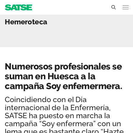
Numerosos profesionales
Hemeroteca
Aragón
Conócenos
Un sindicato profesional e independiente
Nuestro trabajo
Numerosos profesionales se
Delegados Sindicales
Ámbitos de negociación
Qué ofrecemos
suman en Huesca a la
Estructura organizativa
Secciones sindicales
campaña Soy enfemermera.
Actualidad
Transparencia
Servicios
Coincidiendo con el Día
Temas
Contáctanos
internacional de la Enfermería,
Ventajas
Noticias
SATSE ha puesto en marcha la
campaña “Soy enfermera” con un
Sala de prensa
lema que es bastante claro “Hazte