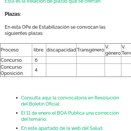
Esta es la Relación de plazas que se ofertan.
Plazas:
En esta OPe de Estabilización se convocan las
siguientes plazas:
V.
V.
Proceso
libre
discapacidad
Transgénero
género
Ter
Concurso
6
Concurso
4
Oposición
Consulta aquí la convocatoria en Resolución
del Boletín Oficial.
El 11 de enero el BOA Publica una corrección
del temario.
En este apartado de la web del Salud