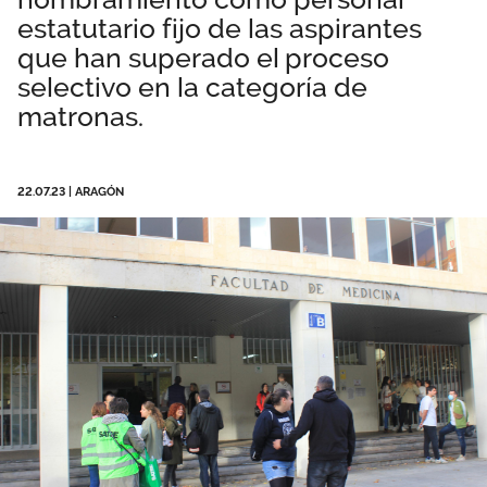
estatutario fijo de las aspirantes
Área privada
Empleo
que han superado el proceso
Documentos
selectivo en la categoría de
Únete
matronas.
Publicaciones
Vídeos
22.07.23
|
ARAGÓN