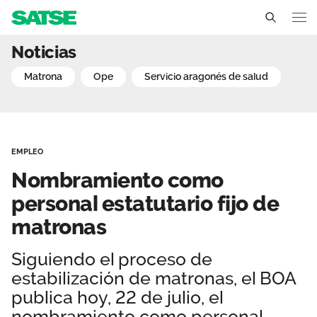
Nombramiento como perso
Noticias
Aragón
matrona
ope
servicio aragonés de salud
Conócenos
Un sindicato profesional e independiente
Nuestro trabajo
EMPLEO
Delegados Sindicales
Ámbitos de negociación
Qué ofrecemos
Nombramiento como
Estructura organizativa
Secciones sindicales
personal estatutario fijo de
Actualidad
matronas
Transparencia
Servicios
Temas
Contáctanos
Siguiendo el proceso de
Ventajas
Noticias
estabilización de matronas, el BOA
publica hoy, 22 de julio, el
Sala de prensa
nombramiento como personal