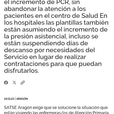
el incremento de PCR, sin
Área privada
Empleo
abandonar la atención a los
pacientes en el centro de Salud En
Documentos
los hospitales las plantillas también
Únete
están asumiendo el incremento de
Publicaciones
la presión asistencial, incluso se
Vídeos
están suspendiendo días de
descanso por necesidades del
Servicio en lugar de realizar
contrataciones para que puedan
disfrutarlos.
24.11.21
|
ARAGÓN
SATSE Aragón exige que se solucione la situación que
están viviendo las enfermeras/os de Atención Primaria,