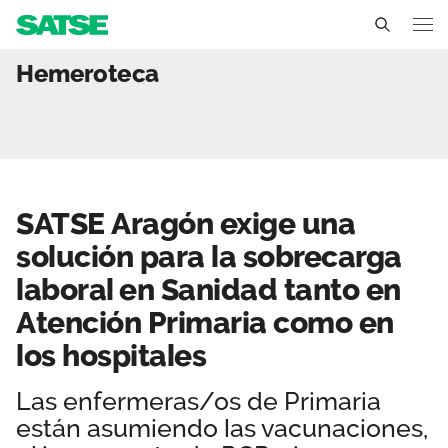
SATSE Aragón exige una s
Hemeroteca
Aragón
Conócenos
Un sindicato profesional e independiente
Nuestro trabajo
SATSE Aragón exige una
Delegados Sindicales
Ámbitos de negociación
Qué ofrecemos
solución para la sobrecarga
Estructura organizativa
Secciones sindicales
laboral en Sanidad tanto en
Actualidad
Transparencia
Atención Primaria como en
Servicios
Temas
Contáctanos
los hospitales
Ventajas
Noticias
Las enfermeras/os de Primaria
están asumiendo las vacunaciones,
Sala de prensa