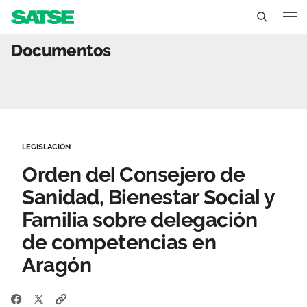
Orden del Consejero de S
Documentos
Aragón
Conócenos
Un sindicato profesional e independiente
Nuestro trabajo
LEGISLACIÓN
Delegados Sindicales
Ámbitos de negociación
Qué ofrecemos
Orden del Consejero de
Estructura organizativa
Secciones sindicales
Sanidad, Bienestar Social y
Actualidad
Familia sobre delegación
Transparencia
Servicios
Temas
Contáctanos
de competencias en
Ventajas
Aragón
Noticias
Sala de prensa