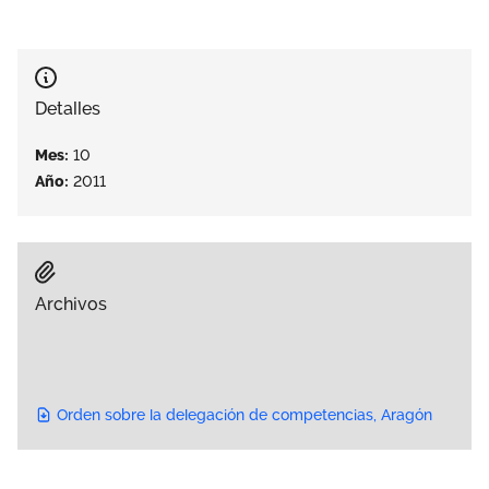
Área privada
Empleo
Documentos
Únete
Detalles
Publicaciones
Mes:
10
Vídeos
Año:
2011
Archivos
Orden sobre la delegación de competencias, Aragón