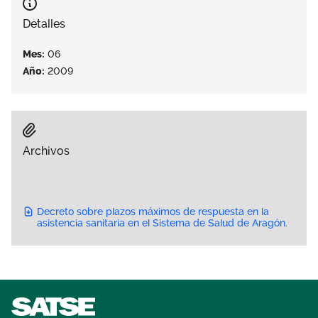
Área privada
Empleo
Detalles
Documentos
Mes:
06
Únete
Año:
2009
Publicaciones
Vídeos
Archivos
Decreto sobre plazos máximos de respuesta en la
asistencia sanitaria en el Sistema de Salud de Aragón.