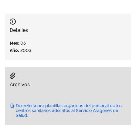
Área privada
Empleo
Documentos
Únete
Detalles
Publicaciones
Mes:
06
Vídeos
Año:
2003
Archivos
Decreto sobre plantillas orgánicas del personal de los
centros sanitarios adscritos al Servicio Aragonés de
Salud.