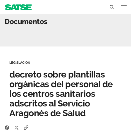
decreto sobre plantillas 
Documentos
Aragón
Conócenos
Un sindicato profesional e independiente
Nuestro trabajo
LEGISLACIÓN
Delegados Sindicales
Ámbitos de negociación
Qué ofrecemos
decreto sobre plantillas
Estructura organizativa
Secciones sindicales
orgánicas del personal de
Actualidad
los centros sanitarios
Transparencia
Servicios
Temas
Contáctanos
adscritos al Servicio
Ventajas
Aragonés de Salud
Noticias
Sala de prensa