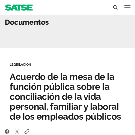
Acuerdo de la mesa de la 
Documentos
Aragón
Conócenos
Un sindicato profesional e independiente
Nuestro trabajo
LEGISLACIÓN
Delegados Sindicales
Ámbitos de negociación
Qué ofrecemos
Acuerdo de la mesa de la
Estructura organizativa
Secciones sindicales
función pública sobre la
Actualidad
conciliación de la vida
Transparencia
Servicios
Temas
Contáctanos
personal, familiar y laboral
Ventajas
de los empleados públicos
Noticias
Sala de prensa