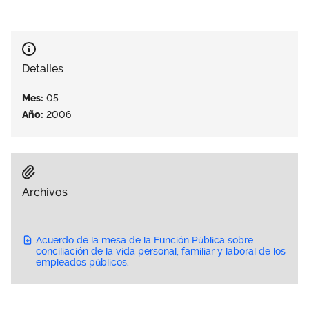
Área privada
Empleo
Documentos
Únete
Detalles
Publicaciones
Mes:
05
Vídeos
Año:
2006
Archivos
Acuerdo de la mesa de la Función Pública sobre
conciliación de la vida personal, familiar y laboral de los
empleados públicos.