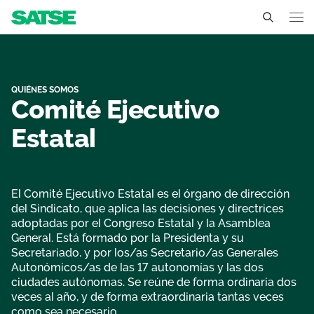
Organigrama - Aragón
Aragón
Conócenos
QUIÉNES SOMOS
Comité Ejecutivo
Un sindicato profesional e independiente
Nuestro trabajo
Estatal
Delegados Sindicales
Ámbitos de negociación
Qué ofrecemos
Estructura organizativa
Secciones sindicales
El Comité Ejecutivo Estatal es el órgano de dirección
Actualidad
del Sindicato, que aplica las decisiones y directrices
Transparencia
adoptadas por el Congreso Estatal y la Asamblea
Servicios
Temas
Contáctanos
General. Está formado por la Presidenta y su
Secretariado, y por los/as Secretario/as Generales
Ventajas
Noticias
Autonómicos/as de las 17 autonomías y las dos
ciudades autónomas. Se reúne de forma ordinaria dos
veces al año, y de forma extraordinaria tantas veces
Sala de prensa
como sea necesario.