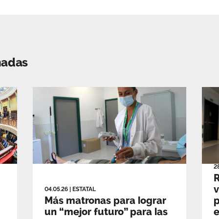
nadas
2
v
04.05.26
|
ESTATAL
Más matronas para lograr
p
un “mejor futuro” para las
e