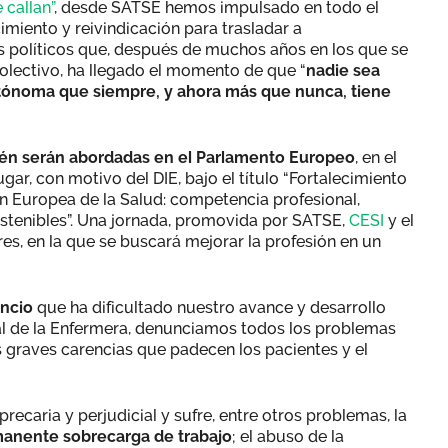
 callan”
, desde SATSE hemos impulsado en todo el
miento y reivindicación para trasladar a
os políticos que, después de muchos años en los que se
colectivo, ha llegado el momento de que “
nadie sea
utónoma que siempre, y ahora más que nunca, tiene
én serán abordadas en el Parlamento Europeo
, en el
gar, con motivo del DIE, bajo el título “Fortalecimiento
ón Europea de la Salud: competencia profesional,
stenibles”. Una jornada, promovida por SATSE,
CESI
y el
s, en la que se buscará mejorar la profesión en un
encio
que ha dificultado nuestro avance y desarrollo
onal de la Enfermera, denunciamos todos los problemas
s graves carencias que padecen los pacientes y el
precaria y perjudicial y sufre, entre otros problemas, la
ermanente sobrecarga de trabajo
; el abuso de la