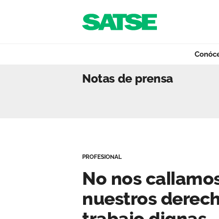
Navegación
Saltar al contenido
Conóc
No nos callamos 
Notas de prensa
Conócenos
Nuestro trabajo
PROFESIONAL
Qué ofrecemos
No nos callamo
nuestros derech
Actualidad
trabajo dignas