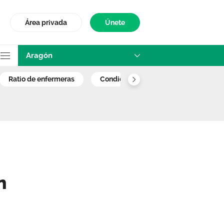
Área privada
Únete
Aragón
ras en nuestros 
ratio de enfermeras
condiciones laborales
n