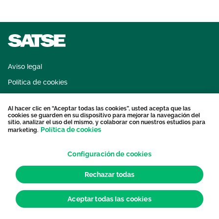
Aviso legal
Política de cookies
Sistema interno de información
Al hacer clic en “Aceptar todas las cookies”, usted acepta que las
Protección datos personales
cookies se guarden en su dispositivo para mejorar la navegación del
sitio, analizar el uso del mismo, y colaborar con nuestros estudios para
Contacto
Política de cookies
marketing.
Configuración de cookies
Rechazar todas
Aceptar todas las cookies
© 2026 Sindicato de Enfermería. Todos los derechos reservados.