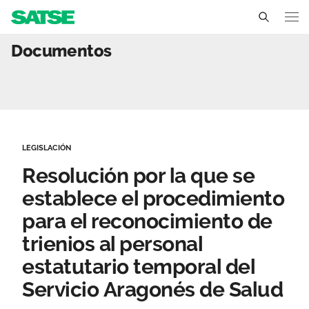
Resolución por la que se 
Documentos
Aragón
Conócenos
Un sindicato profesional e independiente
Nuestro trabajo
LEGISLACIÓN
Delegados Sindicales
Ámbitos de negociación
Qué ofrecemos
Resolución por la que se
Estructura organizativa
Secciones sindicales
establece el procedimiento
Actualidad
para el reconocimiento de
Transparencia
Servicios
Temas
Contáctanos
trienios al personal
Ventajas
estatutario temporal del
Noticias
Servicio Aragonés de Salud
Sala de prensa