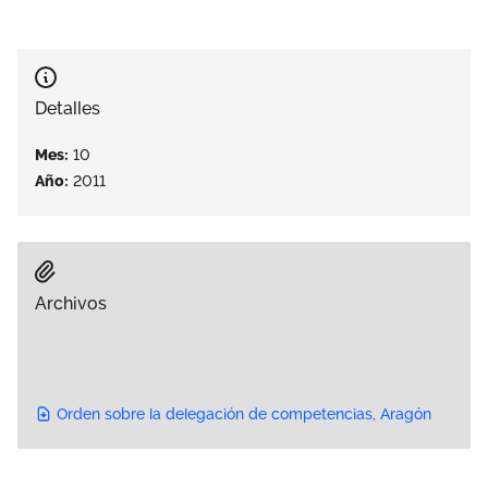
Área privada
Empleo
Documentos
Únete
Detalles
Publicaciones
Mes:
10
Vídeos
Año:
2011
Archivos
Orden sobre la delegación de competencias, Aragón