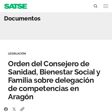
Orden del Consejero de S
Documentos
Aragón
Conócenos
Un sindicato profesional e independiente
Nuestro trabajo
LEGISLACIÓN
Delegados Sindicales
Ámbitos de negociación
Qué ofrecemos
Orden del Consejero de
Estructura organizativa
Secciones sindicales
Sanidad, Bienestar Social y
Actualidad
Familia sobre delegación
Transparencia
Servicios
Temas
Contáctanos
de competencias en
Ventajas
Aragón
Noticias
Sala de prensa