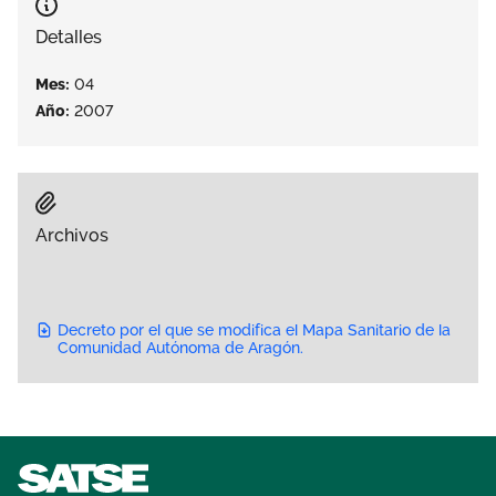
Área privada
Empleo
Detalles
Documentos
Mes:
04
Únete
Año:
2007
Publicaciones
Vídeos
Archivos
Decreto por el que se modifica el Mapa Sanitario de la
Comunidad Autónoma de Aragón.