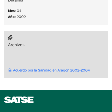
Detalles
Área privada
Empleo
Mes:
04
Año:
2002
Documentos
Únete
Publicaciones
Vídeos
Archivos
Acuerdo por la Sanidad en Aragón 2002-2004