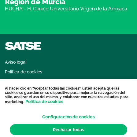
Región de Murcia
HUCHA - H. Clínico Universitario Virgen de la Arrixaca
Aviso legal
Política de cookies
Sistema interno de información
Al hacer clic en “Aceptar todas las cookies”, usted acepta que las
Protección datos personales
cookies se guarden en su dispositivo para mejorar la navegación del
sitio, analizar el uso del mismo, y colaborar con nuestros estudios para
Contacto
Política de cookies
marketing.
Configuración de cookies
Rechazar todas