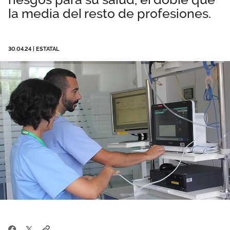
la media del resto de profesiones.
Área privada
Empleo
Documentos
Únete
30.04.24
|
ESTATAL
Publicaciones
Vídeos