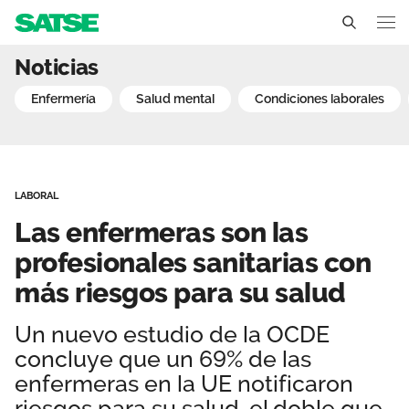
Las enfermeras son las pr
Noticias
Aragón
enfermería
salud mental
condiciones laborales
Conócenos
Un sindicato profesional e independiente
Nuestro trabajo
LABORAL
Delegados Sindicales
Ámbitos de negociación
Qué ofrecemos
Las enfermeras son las
Estructura organizativa
Secciones sindicales
profesionales sanitarias con
Actualidad
más riesgos para su salud
Transparencia
Servicios
Temas
Contáctanos
Un nuevo estudio de la OCDE
Ventajas
Noticias
concluye que un 69% de las
enfermeras en la UE notificaron
Sala de prensa
riesgos para su salud, el doble que